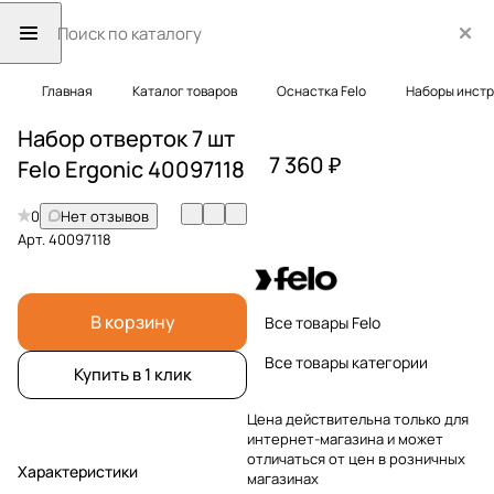
Главная
Каталог товаров
Оснастка Felo
Наборы инст
Набор отверток 7 шт
7 360 ₽
Felo Ergonic 40097118
0
Нет отзывов
Арт.
40097118
В корзину
Все товары Felo
Все товары категории
Купить в 1 клик
Цена действительна только для
интернет-магазина и может
отличаться от цен в розничных
Характеристики
магазинах