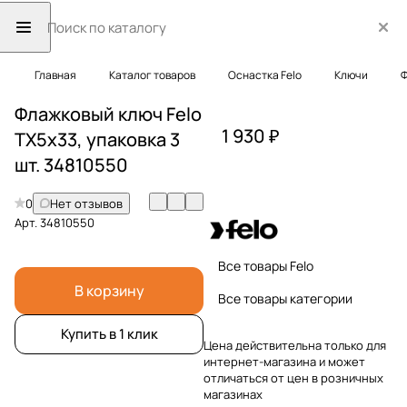
Главная
Каталог товаров
Оснастка Felo
Ключи
Ф
Флажковый ключ Felo
1 930 ₽
TX5x33, упаковка 3
шт. 34810550
0
Нет отзывов
Арт.
34810550
Все товары Felo
В корзину
Все товары категории
Купить в 1 клик
Цена действительна только для
интернет-магазина и может
отличаться от цен в розничных
магазинах