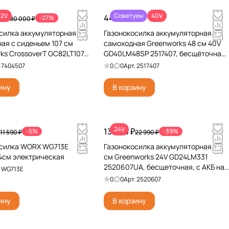
82V
Советуем
40V
 ₽
44 990 ₽
-27%
480 000 ₽
силка аккумуляторная
Газонокосилка аккумуляторная
ая с сиденьем 107 см
самоходная Greenworks 48 см 40V
ks CrossoverT GC82LT107
GD40LM48SP 2517407, бесщёточная,
82V, бесщёточная, без АКБ
без АКБ и ЗУ
.
7404507
0
0
Арт.
2517407
ину
В корзину
24V
13 990 ₽
-5%
-39%
11 590 ₽
22 990 ₽
осилка WORX WG713E
Газонокосилка аккумуляторная 33
4см электрическая
см Greenworks 24V GD24LM331
2520607UA, бесщеточная, с АКБ на
.
WG713E
2 А*ч и ЗУ
0
0
Арт.
2520607
ину
В корзину