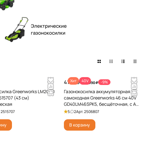
Электрические
газонокосилки
Хит
40V
41 990 ₽
-9%
45 990 ₽
силка Greenworks LM2000
Газонокосилка аккумуляторная
15707 (43 см)
самоходная Greenworks 46 см 40V
ческая
GD40LM46SPK5, бесщёточная, с АКБ
на 5 А*ч и ЗУ
.
2515707
5
2
Арт.
2506807
ину
В корзину