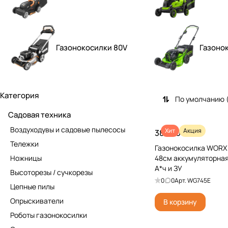
Газонокосилки 80V
Газоно
Категория
По умолчанию 
Садовая техника
Воздуходувы и садовые пылесосы
Хит
Акция
38 990 ₽
Тележки
Газонокосилка WORX
Ножницы
48см аккумуляторная,
А*ч и ЗУ
Высоторезы / сучкорезы
0
0
Арт.
WG745E
Цепные пилы
Опрыскиватели
В корзину
Роботы газонокосилки