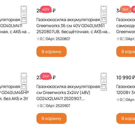
40V
Хит
28 990 ₽
349 000
уляторная
Газонокосилка аккумуляторная
Газоноко
V GD40LM411
Greenworks 36 см 40V GD40LM361
самоходн
ая, с АКБ на 5
2520807UB, бесщёточная, с АКБ на
Greenwor
4 А*ч и ЗУ
7404507 
0
0
Арт.
2520807
0
0
Арт
и ЗУ
В корзину
В корз
24V
23 990 ₽
10 990 ₽
уляторная
Газонокосилка аккумуляторная 41
Газонок
0V GD40LM46HP
см Greenworks 2х24V (48V)
1200Вт 3
, без АКБ и ЗУ
GD24X2LM411 2520907,
0
0
Арт
бесщеточная, без АКБ и ЗУ
0
0
Арт.
2520907
В корзину
В корз