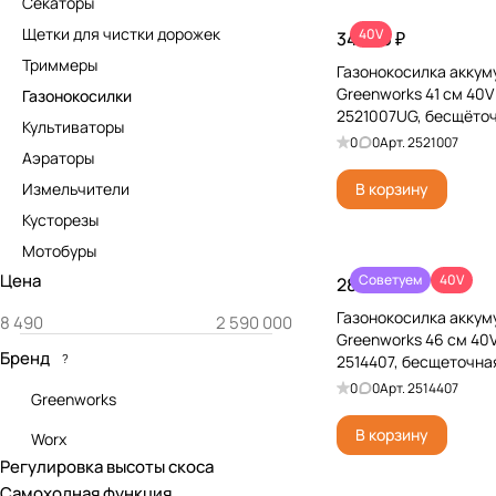
Секаторы
Щетки для чистки дорожек
40V
34 970 ₽
Триммеры
Газонокосилка аккум
Greenworks 41 см 40
Газонокосилки
2521007UG, бесщёточн
Культиваторы
А*ч и ЗУ
0
0
Арт.
2521007
Аэраторы
Измельчители
В корзину
Кусторезы
Мотобуры
Цена
Советуем
40V
28 990 ₽
Газонокосилка аккум
Greenworks 46 см 4
Бренд
?
2514407, бесщеточная
0
0
Арт.
2514407
Greenworks
В корзину
Worx
Регулировка высоты скоса
Самоходная функция