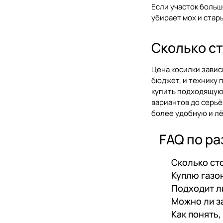
Если участок больш
убирает мох и стар
Сколько ст
Цена косилки завис
бюджет, и технику 
купить подходящую 
вариантов до серьё
более удобную и лё
FAQ по р
Сколько ст
Куплю газо
Подходит л
Можно ли з
Как понять,