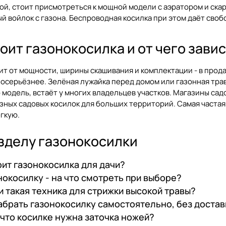
ой, стоит присмотреться к мощной модели с аэратором и скар
ый войлок с газона. Беспроводная косилка при этом даёт сво
оит газонокосилка и от чего зави
ит от мощности, ширины скашивания и комплектации - в прода
посерьёзнее. Зелёная лужайка перед домом или газонная трав
модель, встаёт у многих владельцев участков. Магазины сад
зных садовых косилок для больших территорий. Самая частая
гкую.
азделу газонокосилки
оит газонокосилка для дачи?
нокосилку - на что смотреть при выборе?
и такая техника для стрижки высокой травы?
абрать газонокосилку самостоятельно, без достав
 что косилке нужна заточка ножей?