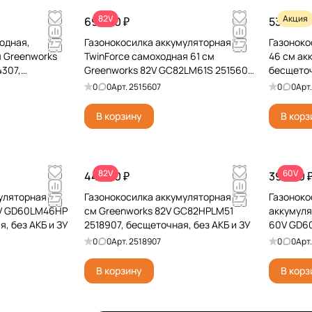
82V
Акция
69 990 ₽
53 890 ₽
одная,
Газонокосилка аккумуляторная
Газонок
м Greenworks
TwinForce самоходная 61 см
46 см ак
307,
Greenworks 82V GC82LM61S 2515607,
бесщеточ
 и ЗУ
бесщёточная, без АКБ и ЗУ
0
0
Арт.
2515607
0
0
Арт
В корзину
В корз
82V
60V
44 990 ₽
39 990 
уляторная
Газонокосилка аккумуляторная 51
Газоноко
0V GD60LM46HP
см Greenworks 82V GC82HPLM51
аккумуля
, без АКБ и ЗУ
2518907, бесщеточная, без АКБ и ЗУ
60V GD6
бесщёточ
0
0
Арт.
2518907
0
0
Арт
В корзину
В корз