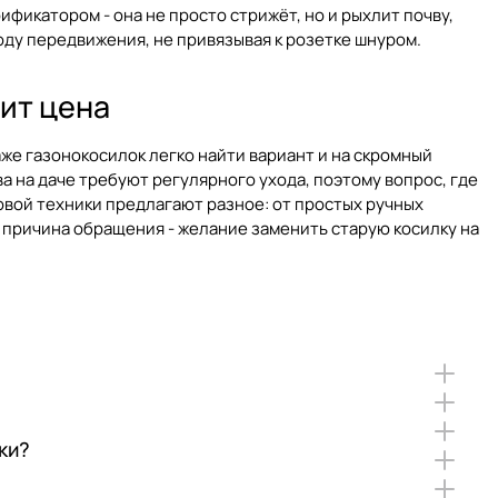
ификатором - она не просто стрижёт, но и рыхлит почву,
боду передвижения, не привязывая к розетке шнуром.
сит цена
же газонокосилок легко найти вариант и на скромный
а на даче требуют регулярного ухода, поэтому вопрос, где
овой техники предлагают разное: от простых ручных
 причина обращения - желание заменить старую косилку на
ки?