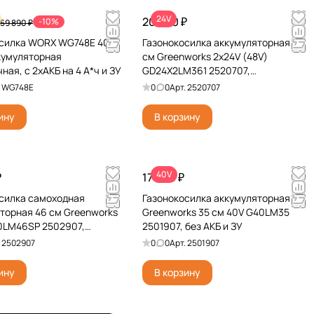
24V
20 990 ₽
-10%
59 890 ₽
осилка WORX WG748E 40V
Газонокосилка аккумуляторная 36
кумуляторная
см Greenworks 2х24V (48V)
ная, c 2хАКБ на 4 А*ч и ЗУ
GD24X2LM361 2520707,
бесщеточная, без АКБ и ЗУ
.
WG748E
0
0
Арт.
2520707
ину
В корзину
40V
₽
17 990 ₽
силка самоходная
Газонокосилка аккумуляторная
торная 46 см Greenworks
Greenworks 35 см 40V G40LM35
0LM46SP 2502907,
2501907, без АКБ и ЗУ
ная, без АКБ и ЗУ
.
2502907
0
0
Арт.
2501907
ину
В корзину