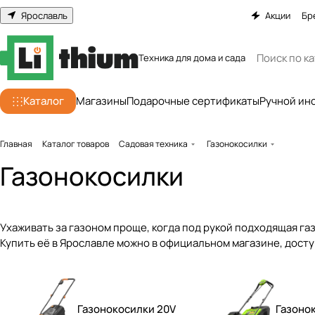
Ярославль
Акции
Бр
Техника для дома и сада
Каталог
Магазины
Подарочные сертификаты
Ручной ин
Главная
Каталог товаров
Садовая техника
Газонокосилки
Газонокосилки
Ухаживать за газоном проще, когда под рукой подходящая га
Купить её в Ярославле можно в официальном магазине, доступ
Газонокосилки 20V
Газоно