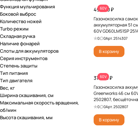
Функция мульчирования
60V
49 990 ₽
Боковой выброс
Газонокосилка самох
Количество ножей
аккумуляторная 51 с
Turbo режим
60V GD60LM51SP 2514
Складная ручка
бесщеточная, без АКБ
0
0
Арт.
2514307
Наличие фонарей
Слоты для аккумуляторов
В корзину
Серия инструментов
Степень защиты
Тип питания
60V
31 990 ₽
Тип двигателя
Газонокосилка аккум
Вес, кг
Greenworks 46 см 6
Ширина скашивания, см
2502807, бесщёточная
Максимальная скорость вращения,
0
0
Арт.
2502807
об/мин
Высота скашивания, мм
В корзину