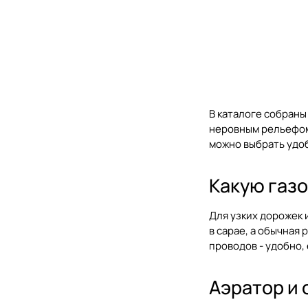
В каталоге собраны
неровным рельефом.
можно выбрать удо
Какую газо
Для узких дорожек 
в сарае, а обычная
проводов - удобно, 
Аэратор и 