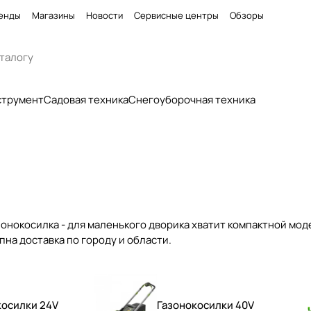
енды
Магазины
Новости
Сервисные центры
Обзоры
струмент
Садовая техника
Снегоуборочная техника
зонокосилка - для маленького дворика хватит компактной мод
на доставка по городу и области.
косилки 24V
Газонокосилки 40V