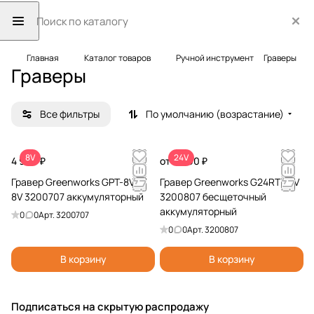
Главная
Каталог товаров
Ручной инструмент
Граверы
Граверы
Все фильтры
По умолчанию (возрастание)
8V
24V
4 990 ₽
от 6 990 ₽
Гравер Greenworks GPT-8VRT
Гравер Greenworks G24RT 24V
8V 3200707 аккумуляторный
3200807 бесщеточный
аккумуляторный
0
0
Арт.
3200707
0
0
Арт.
3200807
В корзину
В корзину
Подписаться
на скрытую распродажу