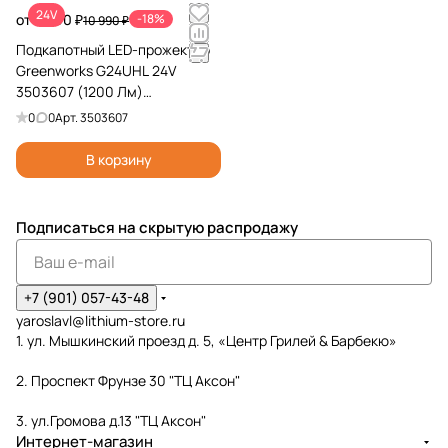
24V
от 8 990 ₽
-18%
10 990 ₽
Подкапотный LED-прожектор
Greenworks G24UHL 24V
3503607 (1200 Лм)
аккумуляторный
0
0
Арт.
3503607
В корзину
Подписаться
на скрытую распродажу
+7 (901) 057-43-48
yaroslavl@lithium-store.ru
1. ул. Мышкинский проезд д. 5, «Центр Грилей & Барбекю»
2. Проспект Фрунзе 30 "ТЦ Аксон"
3. ул.Громова д.13 "ТЦ Аксон"
Интернет-магазин