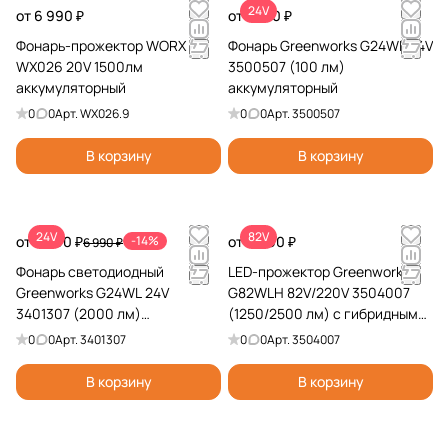
24V
от 6 990 ₽
от 2 190 ₽
Фонарь-прожектор WORX
Фонарь Greenworks G24WL 24V
WX026 20V 1500лм
3500507 (100 лм)
аккумуляторный
аккумуляторный
0
0
Арт.
WX026.9
0
0
Арт.
3500507
В корзину
В корзину
24V
82V
от 5 990 ₽
-14%
от 9 990 ₽
6 990 ₽
Фонарь светодиодный
LED-прожектор Greenworks
Greenworks G24WL 24V
G82WLH 82V/220V 3504007
3401307 (2000 лм)
(1250/2500 лм) с гибридным
аккумуляторный
питанием
0
0
Арт.
3401307
0
0
Арт.
3504007
В корзину
В корзину