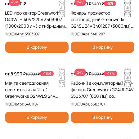
40V
24V
от 6 990 ₽
от 4 990 ₽
-9%
5 490 ₽
LED-прожектор Greenworks
Фонарь-прожектор
G40WLH 40V/220V 3503907
светодиодный Greenworks
(1000/2000 лм) с гибридным
G24SL 24V 3401207 (3000лм)
питанием
аккумуляторный
0
0
Арт.
3503907
0
0
Арт.
3401207
В корзину
В корзину
24V
от 8 990 ₽
-18%
от 4 990 ₽
-17%
10 990 ₽
5 990 ₽
Мачта светодиодная
Рабочий аккумуляторный LED-
осветительная 2-в-1
фонарь Greenworks G24UL 24V
Greenworks G24WLS 24V
3503707 (650 Лм) со
3401107 аккумуляторная
сменными плафонами
0
0
Арт.
3401107
0
0
Арт.
3503707
аккумуляторный
В корзину
В корзину