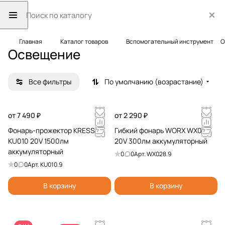
Главная
Каталог товаров
Вспомогательный инструмент
О
Освещение
Все фильтры
По умолчанию (возрастание)
от 7 490 ₽
от 2 290 ₽
Фонарь-прожектор KRESS
Гибкий фонарь WORX WX028
KU010 20V 1500лм
20V 300лм аккумуляторный
аккумуляторный
0
0
Арт.
WX028.9
0
0
Арт.
KU010.9
В корзину
В корзину