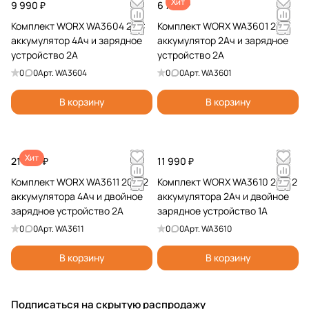
Хит
9 990 ₽
6 790 ₽
Комплект WORX WA3604 20V:
Комплект WORX WA3601 20V:
аккумулятор 4Ач и зарядное
аккумулятор 2Ач и зарядное
устройство 2А
устройство 2А
0
0
Арт.
WA3604
0
0
Арт.
WA3601
В корзину
В корзину
Хит
21 390 ₽
11 990 ₽
Комплект WORX WA3611 20V: 2
Комплект WORX WA3610 20V: 2
аккумулятора 4Ач и двойное
аккумулятора 2Ач и двойное
зарядное устройство 2А
зарядное устройство 1А
0
0
Арт.
WA3611
0
0
Арт.
WA3610
В корзину
В корзину
Подписаться
на скрытую распродажу