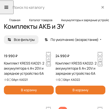
Главная
Каталог товаров
Аккумуляторы и зарядные устрой
Комплекты АКБ и ЗУ
Все фильтры
По умолчанию (возрастание)
19 990 ₽
24 990 ₽
Комплект KRESS KAD21: 2
Комплект KRESS KAD22: 2
аккумулятора 4 Ач 20V и
аккумулятора 6 Ач 20V и
зарядное устройство 6А
зарядное устройство 6А
0
0
Арт.
KAD21
0
0
Арт.
KAD22
В корзину
В корзину