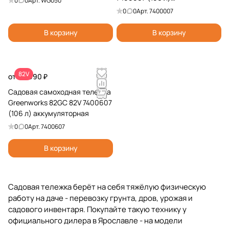
0
0
Арт.
WG050
аккумуляторная
0
0
Арт.
7400007
В корзину
В корзину
82V
от 69 990 ₽
Садовая самоходная тележка
Greenworks 82GC 82V 7400607
(106 л) аккумуляторная
0
0
Арт.
7400607
В корзину
Садовая тележка берёт на себя тяжёлую физическую
работу на даче - перевозку грунта, дров, урожая и
садового инвентаря. Покупайте такую технику у
официального дилера в Ярославле - на модели