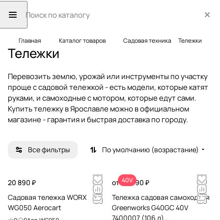
Главная
Каталог товаров
Садовая техника
Тележки
Тележки
Перевозить землю, урожай или инструменты по участку
проще с садовой тележкой - есть модели, которые катят
руками, и самоходные с мотором, которые едут сами.
Купить тележку в Ярославле можно в официальном
магазине - гарантия и быстрая доставка по городу.
Все фильтры
По умолчанию (возрастание)
40V
20 890 ₽
от 62 990 ₽
Садовая тележка WORX
Тележка садовая самоходная
WG050 Aerocart
Greenworks G40GC 40V
7400007 (106 л)