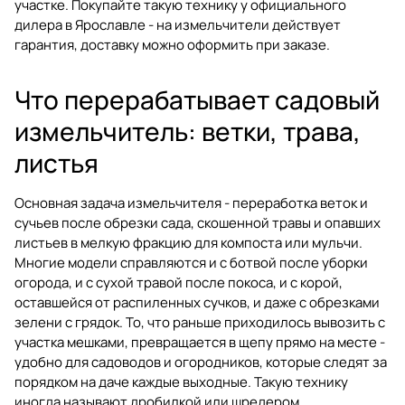
участке. Покупайте такую технику у официального
дилера в Ярославле - на измельчители действует
гарантия, доставку можно оформить при заказе.
Что перерабатывает садовый
измельчитель: ветки, трава,
листья
Основная задача измельчителя - переработка веток и
сучьев после обрезки сада, скошенной травы и опавших
листьев в мелкую фракцию для компоста или мульчи.
Многие модели справляются и с ботвой после уборки
огорода, и с сухой травой после покоса, и с корой,
оставшейся от распиленных сучков, и даже с обрезками
зелени с грядок. То, что раньше приходилось вывозить с
участка мешками, превращается в щепу прямо на месте -
удобно для садоводов и огородников, которые следят за
порядком на даче каждые выходные. Такую технику
иногда называют дробилкой или шредером.