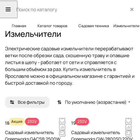
Главная
Каталог товаров
Садовая техника
Измельчители
Измельчители
Электрические садовые измельчители перерабатывают
ветки после обрезки сада, скошенную траву и опавшие
листья в щепу - работает от сети и справляется с
большим объёмом за раз. Купить измельчитель в
Ярославле можно в официальном магазине с гарантией и
быстрой доставкой по городу.
Все фильтры
По умолчанию (возрастание)
Акция
230V
230V
18 990 ₽
19 990 ₽
Садовый измельчитель
Садовый измельчитель
Greenworks GACSB 2500W
Greenworks GW-2800SD 220V