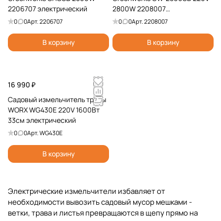
2206707 электрический
2800W 2208007
электрический
0
0
Арт.
2206707
0
0
Арт.
2208007
В корзину
В корзину
16 990 ₽
Садовый измельчитель травы
WORX WG430E 220V 1600Вт
33см электрический
0
0
Арт.
WG430E
В корзину
Электрические измельчители избавляет от
необходимости вывозить садовый мусор мешками -
ветки, трава и листья превращаются в щепу прямо на