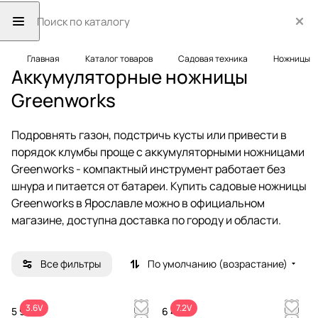
Главная
Каталог товаров
Садовая техника
Ножницы
Аккумуляторные ножницы
Greenworks
Подровнять газон, подстричь кусты или привести в
порядок клумбы проще с аккумуляторными ножницами
Greenworks - компактный инструмент работает без
шнура и питается от батареи. Купить садовые ножницы
Greenworks в Ярославле можно в официальном
магазине, доступна доставка по городу и области.
Все фильтры
По умолчанию (возрастание)
3.6V
7.2V
5 990 ₽
6 490 ₽