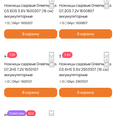
Ножницы садовые Greenworks
Ножницы садовые Greenworks
G3,6GS 3,6V 1600207 (16 см)
G7,2GS 7,2V 1600807
аккумуляторные
аккумуляторные
0
0
Арт.
1600207
0
0
Арт.
1600807
В корзину
В корзину
7.2V
3.6V
4 490 ₽
3 990 ₽
Ножницы садовые Greenworks
Ножницы садовые Greenworks
G7,2HS 7,2V 1600107
G3,6HS 3,6V 2903307 (16 см)
аккумуляторные
аккумуляторные
0
0
Арт.
1600107
0
0
Арт.
2903307
В корзину
В корзину
Советуем
24V
от 6 990 ₽