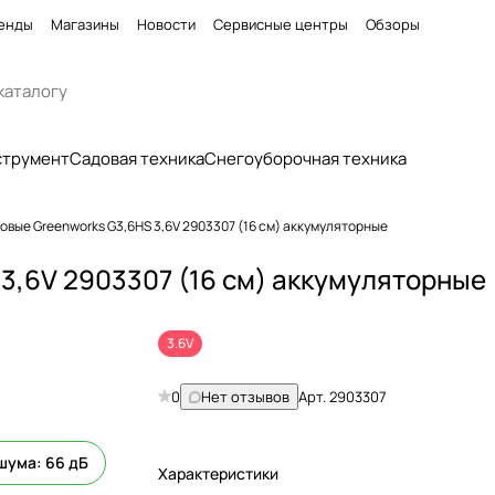
енды
Магазины
Новости
Сервисные центры
Обзоры
струмент
Садовая техника
Снегоуборочная техника
вые Greenworks G3,6HS 3,6V 2903307 (16 см) аккумуляторные
3,6V 2903307 (16 см) аккумуляторные
3.6V
0
Нет отзывов
Арт.
2903307
шума: 66 дБ
Характеристики