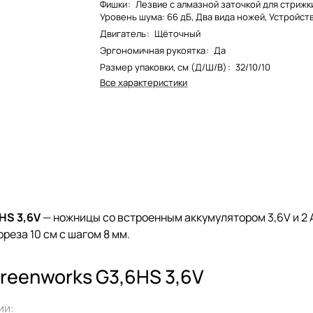
Фишки
:
Лезвие с алмазной заточкой для стрижки
Уровень шума: 66 дБ, Два вида ножей, Устройство
Двигатель
:
Щёточный
Эргономичная рукоятка
:
Да
Размер упаковки, см (Д/Ш/В)
:
32/10/10
Все характеристики
HS 3,6V
— ножницы со встроенным аккумулятором 3,6V и 2 А
ореза 10 см с шагом 8 мм.
reenworks G3,6HS 3,6V
ии: