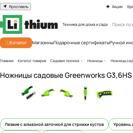
Ярославль
Акции
Бр
Техника для дома и сада
Каталог
Магазины
Подарочные сертификаты
Ручной ин
Главная
Каталог товаров
Садовая техника
Ножницы
Ножницы садо
Ножницы садовые Greenworks G3,6HS 
Лезвие с алмазной заточкой для стрижки кустов
Уровень 