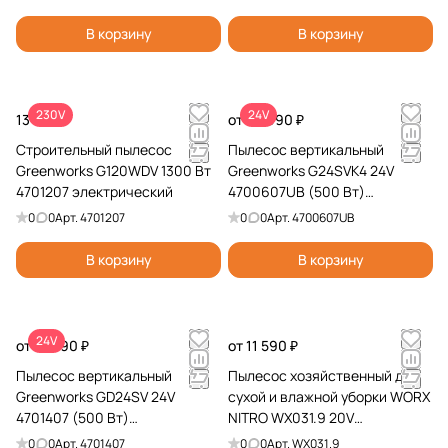
устройством
В корзину
В корзину
230V
24V
13 990 ₽
от 29 990 ₽
Строительный пылесос
Пылесос вертикальный
Greenworks G120WDV 1300 Вт
Greenworks G24SVK4 24V
4701207 электрический
4700607UB (500 Вт)
аккумуляторный
0
0
Арт.
4701207
0
0
Арт.
4700607UB
В корзину
В корзину
24V
от 12 990 ₽
от 11 590 ₽
Пылесос вертикальный
Пылесос хозяйственный для
Greenworks GD24SV 24V
сухой и влажной уборки WORX
4701407 (500 Вт)
NITRO WX031.9 20V
аккумуляторный
аккумуляторный
0
0
Арт.
4701407
0
0
Арт.
WX031.9