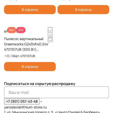
В корзину
В корзину
Хит
24V
от 39 990 ₽
Пылесос вертикальный
Greenworks G24SVK4D 24V
4701107UB (500 Вт)
аккумуляторный
0
0
Арт.
4701107UB
В корзину
Подписаться
на скрытую распродажу
+7 (901) 057-43-48
yaroslavl@lithium-store.ru
1. ул. Мышкинский проезд д. 5, «Центр Грилей & Барбекю»