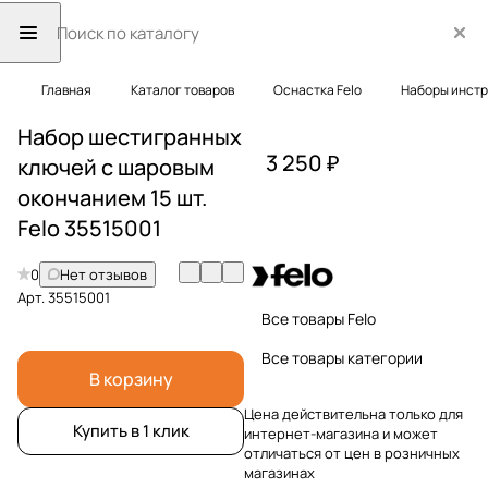
Главная
Каталог товаров
Оснастка Felo
Наборы инст
Набор шестигранных
3 250 ₽
ключей с шаровым
окончанием 15 шт.
Felo 35515001
0
Нет отзывов
Арт.
35515001
Все товары Felo
Все товары категории
В корзину
Цена действительна только для
Купить в 1 клик
интернет-магазина и может
отличаться от цен в розничных
магазинах