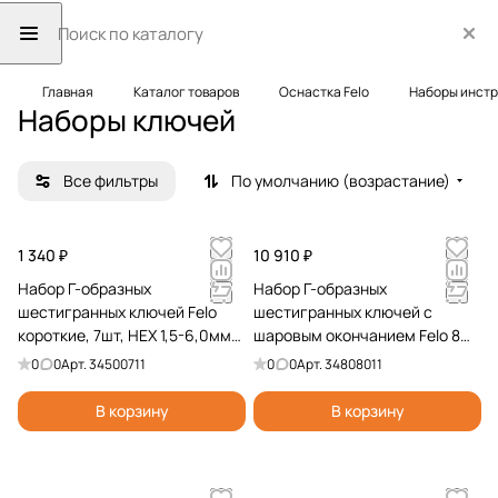
Главная
Каталог товаров
Оснастка Felo
Наборы инст
Наборы ключей
Все фильтры
По умолчанию (возрастание)
1 340 ₽
10 910 ₽
Набор Г-образных
Набор Г-образных
шестигранных ключей Felo
шестигранных ключей с
короткие, 7шт, HEX 1,5-6,0мм
шаровым окончанием Felo 8шт
34500711
Torx T9-T40 34808011
0
0
Арт.
34500711
0
0
Арт.
34808011
В корзину
В корзину