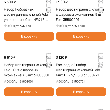
3 500 ₽
1 900 ₽
Набор Г-образных
Набор шестигранных ключей
шестигранных ключей Felo
с шаровым окончанием 9 шт.
удлиненные, 9шт, HEX 1,5-
Felo 35500901
10,0мм 34600911
0
0
Арт.
34600911
0
0
Арт.
35500901
В корзину
В корзину
6 610 ₽
3 120 ₽
Набор шестигранных ключей
Раскладной набор
Felo TORX с шаровым
шестигранных ключей Felo
окончанием, 8 шт 34808001
6шт, HEX 2,5-8,0 34500721
0
0
Арт.
34808001
0
0
Арт.
34500721
В корзину
В корзину