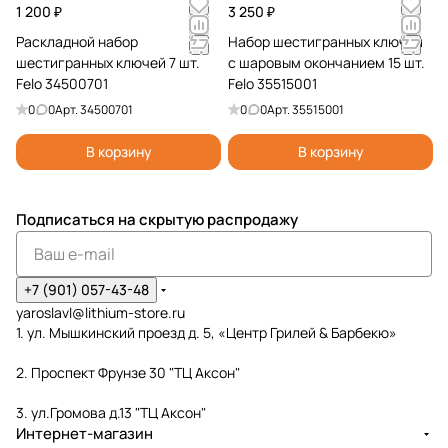
1 200 ₽
3 250 ₽
Раскладной набор
Набор шестигранных ключей
шестигранных ключей 7 шт.
с шаровым окончанием 15 шт.
Felo 34500701
Felo 35515001
0
0
Арт.
34500701
0
0
Арт.
35515001
В корзину
В корзину
Подписаться
на скрытую распродажу
+7 (901) 057-43-48
yaroslavl@lithium-store.ru
1. ул. Мышкинский проезд д. 5, «Центр Грилей & Барбекю»
2. Проспект Фрунзе 30 "ТЦ Аксон"
3. ул.Громова д.13 "ТЦ Аксон"
Интернет-магазин