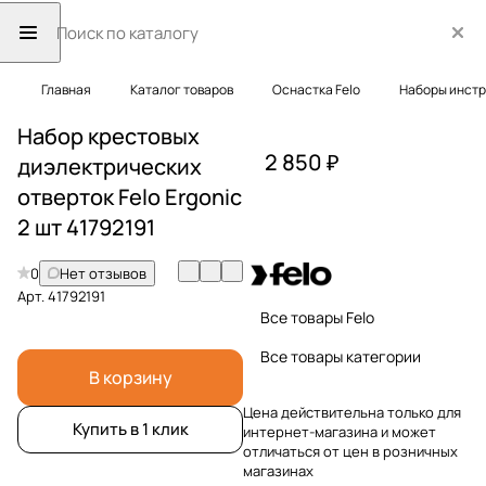
Главная
Каталог товаров
Оснастка Felo
Наборы инст
Набор крестовых
2 850 ₽
диэлектрических
отверток Felo Ergonic
2 шт 41792191
0
Нет отзывов
Арт.
41792191
Все товары Felo
Все товары категории
В корзину
Цена действительна только для
Купить в 1 клик
интернет-магазина и может
отличаться от цен в розничных
магазинах