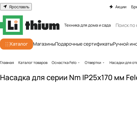
Ярославль
Акции
Бр
Техника для дома и сада
Каталог
Магазины
Подарочные сертификаты
Ручной ин
Главная
Каталог товаров
Оснастка Felo
Отвертки
Насадки для от
Насадка для серии Nm IP25x170 мм Fe