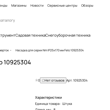
енды
Магазины
Новости
Сервисные центры
Обзоры
струмент
Садовая техника
Снегоуборочная техника
верток
Насадка для серии Nm IP25x170 мм Felo 10925304
lo 10925304
0
Нет отзывов
Арт.
10925304
Характеристики
Единица товара
:
Штука
Длина, мм
:
8