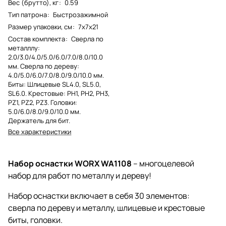
Вес (брутто), кг
:
0.59
Тип патрона
:
Быстрозажимной
Размер упаковки, см
:
7х7х21
Состав комплекта
:
Сверла по
металллу:
2.0/3.0/4.0/5.0/6.0/7.0/8.0/10.0
мм. Сверла по дереву:
4.0/5.0/6.0/7.0/8.0/9.0/10.0 мм.
Биты: Шлицевые SL4.0, SL5.0,
SL6.0. Крестовые: PH1, PH2, PH3,
PZ1, PZ2, PZ3. Головки:
5.0/6.0/8.0/9.0/10.0 мм.
Держатель для бит.
Все характеристики
Набор оснастки WORX WA1108
– многоцелевой
набор для работ по металлу и дереву!
Набор оснастки включает в себя 30 элементов:
сверла по дереву и металлу, шлицевые и крестовые
биты, головки.