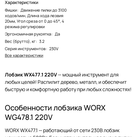
Характеристики
Фишки
:
Движение пилки до 3100
ходов/мин, Длина хода лезвия
20мм, Угол среза от 0 до 45°, 4
режима регулировки
Эргономичная рукоятка
:
Да
Вес (брутто), кг
:
3.2
Серия инструментов
:
230V
Все характеристики
Лобзик WX477.1 220V
— мощный инструмент для
любых целей! Распилит дерево, металл, и обеспечит
быструю и комфортную работу при любых сложностях!
Особенности лобзика WORX
WG478.1 220V
WORX WX477.1 — работающий от сети 230В лобзик