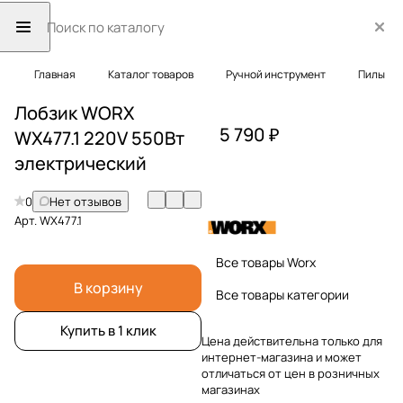
Главная
Каталог товаров
Ручной инструмент
Пилы
Лобзик WORX
5 790 ₽
WX477.1 220V 550Вт
электрический
0
Нет отзывов
Арт.
WX477.1
Все товары Worx
В корзину
Все товары категории
Купить в 1 клик
Цена действительна только для
интернет-магазина и может
отличаться от цен в розничных
магазинах