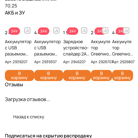
70;25
АКБ и ЗУ
24V
24V
24V
24V
24V
2 490 ₽
4 490 ₽
1 990 ₽
2 990 ₽
4 491 ₽
Аккумулятор
Аккумулятор
Зарядное
Аккумуля
Аккумуля
с USB
с USB
устройство-
тор
тор
разъемом
разъемом
слайдер 2А
Greenwor
Greenwor
Greenworks
Greenworks
Greenworks
ks G24B2
ks G24B4
Арт.
2939207
Арт.
2939307
Арт.
2946207
Арт.
2926707
Арт.
2926807
G24USB2 24V
G24USB4 24V
G24UC2 24V
24V
24V
2939207 (2
2939307 (4
2946207
2926707
2926807
В
В
В
В
В
корзину
корзину
корзину
корзину
корзину
Ач)
Ач)
(2 Ач)
(4 Ач)
Отзывы
Загрузка отзывов...
Назад к списку
Подписаться
на скрытую распродажу