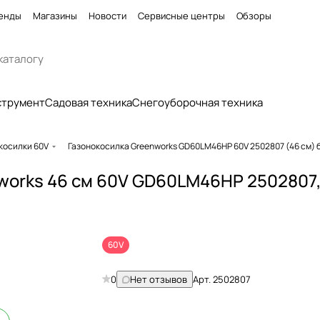
енды
Магазины
Новости
Сервисные центры
Обзоры
струмент
Садовая техника
Снегоуборочная техника
косилки 60V
Газонокосилка Greenworks GD60LM46HP 60V 2502807 (46 см)
works 46 см 60V GD60LM46HP 2502807
60V
0
Нет отзывов
Арт.
2502807