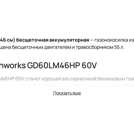
46 см) бесщеточная аккумуляторная
— газонокосилка из
ащена бесщеточным двигателем и травосборником 55 л.
enworks GD60LM46HP 60V
M46HP 60V станет хорошей альтернативой бензиновым га
осилки 46 см. Для регулировки уровня скашивания на корп
Показать еще
брос ее обратно на
 травосборник.