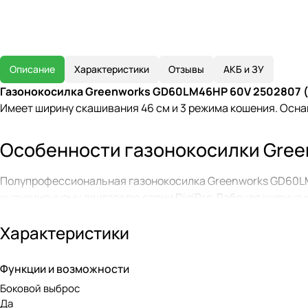
Описание
Характеристики
Отзывы
АКБ и ЗУ
Газонокосилка Greenworks GD60LM46HP 60V 2502807 (
Имеет ширину скашивания 46 см и 3 режима кошения. Осн
Особенности газонокосилки Gre
Полупрофессиональная газонокосилка Greenworks GD60L
индукционному двигателю серии DigiPro. Рабочая ширина к
ю положениями.
Характеристики
Газонокосилка может работать в 3 режимах:
Мульчирование — измельчение состриженной травы и вы
Функции и возможности
газон.
Боковой выброс
Сбор в травосборник — стрижка травы со сбором травы в
Да