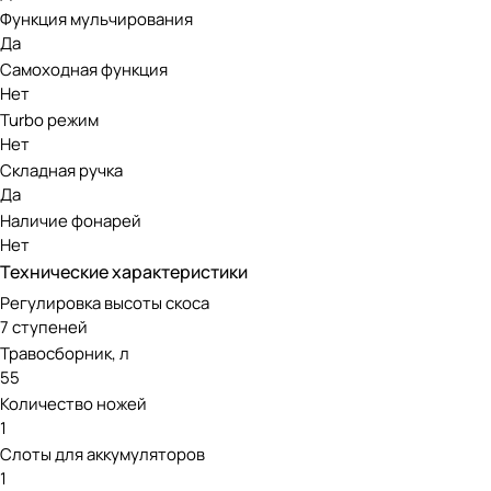
Боковой выброс — покос с выбросом состриженной травы
Функция мульчирования
Да
Высота скашивания регулируется от 25 до 80 мм, привод 
Самоходная функция
защищает двигатель от механических повреждение при поп
Нет
корпус из специального “мягкого” ABS пластика, устойчив
Turbo режим
обеспечивает более компактное хранение устройства.
Нет
Складная ручка
Бесщеточный двигатель DigiPro
Да
Наличие фонарей
Нет
Газонокосилка оснащена передовым бесщеточным двигател
Технические характеристики
нуждается в сложном обслуживании, при этом экологичен 
Регулировка высоты скоса
7 ступеней
Аккумуляторная линейка Greenwo
Травосборник, л
55
Модель работает от аккумуляторов 60V, совместимых с др
Количество ножей
инструментов 60V отличается высокой мощностью и подойд
1
Слоты для аккумуляторов
1