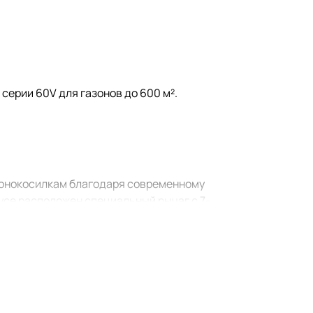
 серии 60V для газонов до 600 м².
зонокосилкам благодаря современному
усе расположен специальный рычаг с 7-