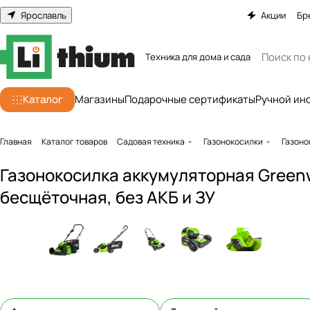
Ярославль
Акции
Бр
Техника для дома и сада
Каталог
Магазины
Подарочные сертификаты
Ручной ин
Главная
Каталог товаров
Садовая техника
Газонокосилки
Газоно
Газонокосилка аккумуляторная Green
бесщёточная, без АКБ и ЗУ