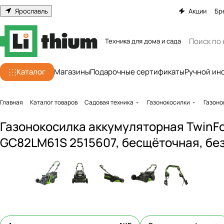
Ярославль
Акции
Бр
Техника для дома и сада
Каталог
Магазины
Подарочные сертификаты
Ручной ин
Главная
Каталог товаров
Садовая техника
Газонокосилки
Газоно
Газонокосилка аккумуляторная TwinFo
GC82LM61S 2515607, бесщёточная, без