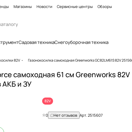
енды
Магазины
Новости
Сервисные центры
Обзоры
струмент
Садовая техника
Снегоуборочная техника
косилки 82V
Газонокосилка самоходная Greenworks GC82LM61S 82V 251560
rce самоходная 61 см Greenworks 82V
 АКБ и ЗУ
82V
0
Нет отзывов
Арт.
2515607