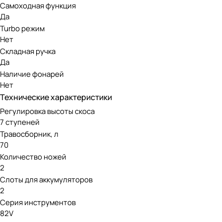
Самоходная функция
Передовой бесщеточный двигатель газонокосилки меньше 
Да
обслуживании, при этом экологичен и отличается понижен
Turbo режим
Нет
Аккумуляторная линейка Greenwo
Складная ручка
Да
Модель работает от аккумуляторов 82V, совместимых с др
Наличие фонарей
отлично подойдет как для коммерческого использования, та
Нет
Технические характеристики
Регулировка высоты скоса
7 ступеней
Травосборник, л
70
Количество ножей
2
Слоты для аккумуляторов
2
Серия инструментов
82V