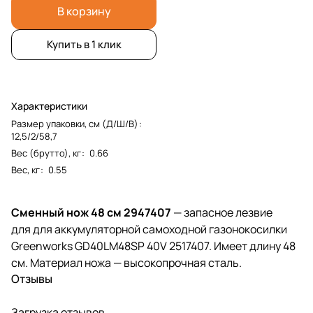
В корзину
Купить в 1 клик
Характеристики
Размер упаковки, см (Д/Ш/В)
:
12,5/2/58,7
Вес (брутто), кг
:
0.66
Вес, кг
:
0.55
Сменный нож 48 см 2947407
— запасное лезвие
для для аккумуляторной самоходной газонокосилки
Greenworks GD40LM48SP 40V 2517407. Имеет длину 48
см. Материал ножа — высокопрочная сталь.
Отзывы
Загрузка отзывов...