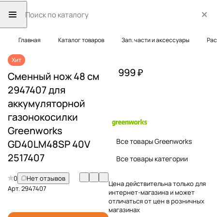
Главная
Каталог товаров
Зап. части и аксессуары
Рас
Хит
999 ₽
Сменный нож 48 см
2947407 для
аккумуляторной
газонокосилки
Greenworks
Все товары Greenworks
GD40LM48SP 40V
2517407
Все товары категории
0
Нет отзывов
Цена действительна только для
Арт.
2947407
интернет-магазина и может
отличаться от цен в розничных
магазинах