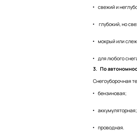
свежий и неглубо
глубокий, но све
мокрый или сле
для любого снега
3.
По автономнос
Снегоуборочная те
бензиновая;
аккумуляторная;
проводная.