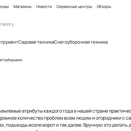
енды
Магазины
Новости
Сервисные центры
Обзоры
струмент
Садовая техника
Снегоуборочная техника
егоуборщики
тъемлемые атрибуты каждого года в нашей стране практиче
громное количество проблем всем людям и огородники с с
ах, подъезды возле ворот и так далее. Вручную это делать