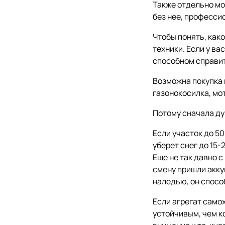
Также отдельно м
без нее, професси
Чтобы понять, как
техники. Если у в
способном справит
Возможна покупка 
газонокосилка, мот
Потому сначала ду
Если участок до 50
уберет снег до 15-
Еще не так давно 
смену пришли акку
наледью, он спосо
Если агрегат само
устойчивым, чем к