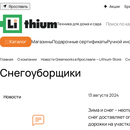
Ярославль
Акции
Бр
Техника для дома и сада
Каталог
Магазины
Подарочные сертификаты
Ручной ин
Главная
О компании
Новости Greenworks в Ярославле — Lithium-Store
Сн
Снегоуборщики
13 августа 2024
Новости
Зима и снег – нео
снег доставляет о
дорожки на участк