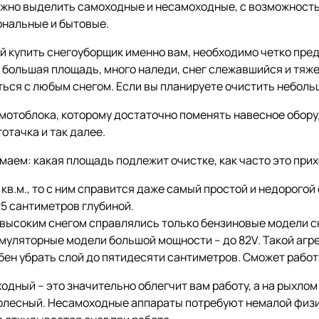
ожно выделить самоходные и несамоходные, с возможност
ональные и бытовые.
ой купить снегоуборщик именно вам, необходимо четко пр
ас большая площадь, много наледи, снег слежавшийся и тя
ься с любым снегом. Если вы планируете очистить небольшо
мотоблока, которому достаточно поменять навесное оборудо
отачка и так далее.
маем: какая площадь подлежит очистке, как часто это прих
 кв.м., то с ним справится даже самый простой и недорого
25 сантиметров глубиной.
с высоким снегом справлялись только бензиновые модели сн
муляторные модели большой мощности – до 82V. Такой агре
бен убрать слой до пятидесяти сантиметров. Сможет работ
ходный – это значительно облегчит вам работу, а на рыхло
олесный. Несамоходные аппараты потребуют немалой физич