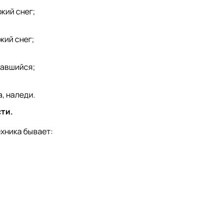
кий снег;
жий снег;
жавшийся;
, наледи.
ти.
хника бывает: