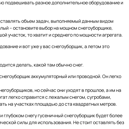
ью подвешивать разное дополнительное оборудование и
едставлять объем задач, выполняемый данным видом
желый – остановите выбор на мощном снегоуборщике,
й участок, то хватит и среднего по мощности агрегата.
вание и вот уже у вас снегоуборщик, а летом это
одится делать, какой там обычно снег.
й снегоуборщик аккумуляторный или проводной. Он легко
егоуборщиков, но сейчас они уходят в прошлое, а им на
гат легко справится с лежалым снегом, сугробами,
ать на участках площадью до ста квадратных метров.
м и глубоком снегу гусеничный снегоуборщик будет более
еской силы для использования. Не стоит оставлять без