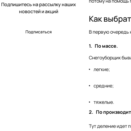
потому на помощь 
Подпишитесь на рассылку наших
новостей и акций
Как выбрат
В первую очередь 
Подписаться
1.
По массе.
Снегоуборщик быв
легкие;
средние;
тяжелые.
2.
По производит
Тут деление идет п