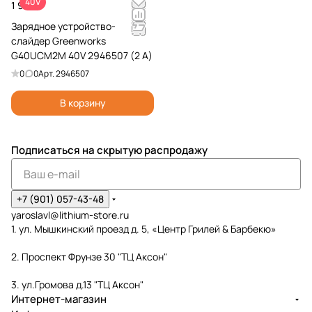
40V
1 990 ₽
Зарядное устройство-
слайдер Greenworks
G40UCM2M 40V 2946507 (2 A)
0
0
Арт.
2946507
В корзину
Подписаться
на скрытую распродажу
+7 (901) 057-43-48
yaroslavl@lithium-store.ru
1. ул. Мышкинский проезд д. 5, «Центр Грилей & Барбекю»
2. Проспект Фрунзе 30 "ТЦ Аксон"
3. ул.Громова д.13 "ТЦ Аксон"
Интернет-магазин