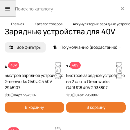
Главная
Каталог товаров
Аккумуляторы и зарядные устрой
Зарядные устройства для 40V
Все фильтры
По умолчанию (возрастание)
40V
40V
4 990 ₽
7 990 ₽
Быстрое зарядное устройство
Быстрое зарядное устройство
Greenworks G40UC5 40V
на 2 слота Greenworks
2945107
G40UC8 40V 2938807
0
0
Арт.
2945107
0
0
Арт.
2938807
В корзину
В корзину