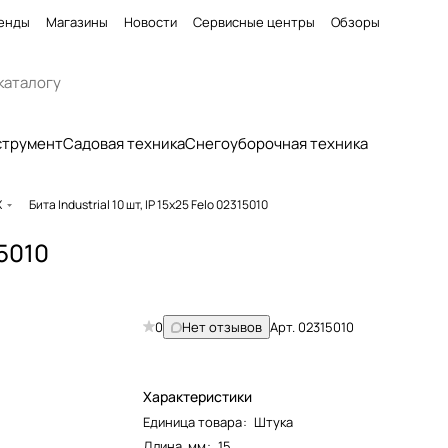
енды
Магазины
Новости
Сервисные центры
Обзоры
струмент
Садовая техника
Снегоуборочная техника
X
Бита Industrial 10 шт, IP 15x25 Felo 02315010
15010
0
Нет отзывов
Арт.
02315010
Характеристики
Единица товара
:
Штука
Длина, мм
:
15