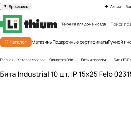
Ярославль
Акции
Бр
Техника для дома и сада
Каталог
Магазины
Подарочные сертификаты
Ручной ин
Главная
Каталог товаров
Оснастка Felo
Биты и головки
Биты TOR
Бита Industrial 10 шт, IP 15x25 Felo 023