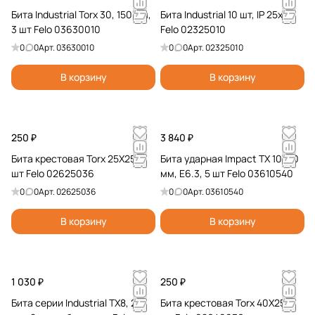
Бита Industrial Torx 30, 150 мм,
Бита Industrial 10 шт, IP 25x25
3 шт Felo 03630010
Felo 02325010
0
0
Арт.
03630010
0
0
Арт.
02325010
В корзину
В корзину
250 ₽
3 840 ₽
Бита крестовая Torx 25X25, 2
Бита ударная Impact TX 10, 50
шт Felo 02625036
мм, E6.3, 5 шт Felo 03610540
0
0
Арт.
02625036
0
0
Арт.
03610540
В корзину
В корзину
1 030 ₽
250 ₽
Бита серии Industrial TX8, 25
Бита крестовая Torx 40X25, 2