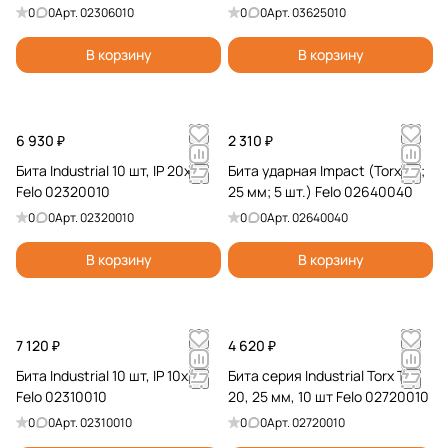
0
0
Арт.
02306010
0
0
Арт.
03625010
В корзину
В корзину
6 930 ₽
2 310 ₽
Бита Industrial 10 шт, IP 20x25
Бита ударная Impact (Torx 40;
Felo 02320010
25 мм; 5 шт.) Felo 02640040
0
0
Арт.
02320010
0
0
Арт.
02640040
В корзину
В корзину
7 120 ₽
4 620 ₽
Бита Industrial 10 шт, IP 10x25
Бита серия Industrial Torx TR
Felo 02310010
20, 25 мм, 10 шт Felo 02720010
0
0
Арт.
02310010
0
0
Арт.
02720010