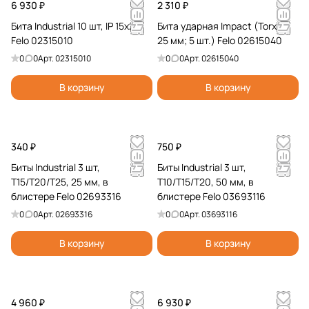
6 930 ₽
2 310 ₽
Бита Industrial 10 шт, IP 15x25
Бита ударная Impact (Torx 15;
Felo 02315010
25 мм; 5 шт.) Felo 02615040
0
0
Арт.
02315010
0
0
Арт.
02615040
В корзину
В корзину
340 ₽
750 ₽
Биты Industrial 3 шт,
Биты Industrial 3 шт,
T15/T20/T25, 25 мм, в
T10/T15/T20, 50 мм, в
блистере Felo 02693316
блистере Felo 03693116
0
0
Арт.
02693316
0
0
Арт.
03693116
В корзину
В корзину
4 960 ₽
6 930 ₽