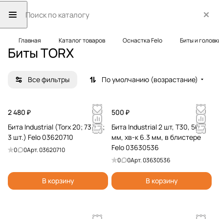
Главная
Каталог товаров
Оснастка Felo
Биты и головк
Биты TORX
Все фильтры
По умолчанию (возрастание)
2 480 ₽
500 ₽
Бита Industrial (Torx 20; 73 мм;
Бита Industrial 2 шт, T30, 50
3 шт.) Felo 03620710
мм, хв-к 6.3 мм, в блистере
Felo 03630536
0
0
Арт.
03620710
0
0
Арт.
03630536
В корзину
В корзину