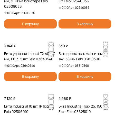
мм, 2 шт на блистере Felo
шт Felo 02640036
02608036
0
0
Арт.
02640036
0
0
Арт.
02608036
В корзину
В корзину
3 840 ₽
830 ₽
Бита ударная Impact TX 40, 50
Битодержатель магнитный
мм, E6.3, 5 шт Felo 03640540
1/4", 58 мм Felo 03810390
0
0
Арт.
03640540
0
0
Арт.
03810390
В корзину
В корзину
7 120 ₽
4 960 ₽
Бита Industrial 10 шт, IP 6x25
Бита Industrial Torx 25, 150 мм,
Felo 02306010
3 шт Felo 03625010