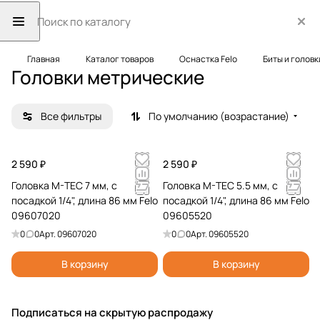
Главная
Каталог товаров
Оснастка Felo
Биты и головк
Головки метрические
Все фильтры
По умолчанию (возрастание)
2 590 ₽
2 590 ₽
Головка M-TEC 7 мм, с
Головка M-TEC 5.5 мм, с
посадкой 1/4", длина 86 мм Felo
посадкой 1/4", длина 86 мм Felo
09607020
09605520
0
0
Арт.
09607020
0
0
Арт.
09605520
В корзину
В корзину
Подписаться
на скрытую распродажу