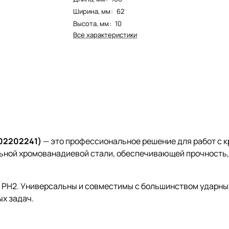
Ширина, мм
:
62
Высота, мм
:
10
Все характеристики
. 02202241)
— это профессиональное решение для работ с 
ьной хромованадиевой стали, обеспечивающей прочность, 
ips PH2. Универсальны и совместимы с большинством ударн
х задач.