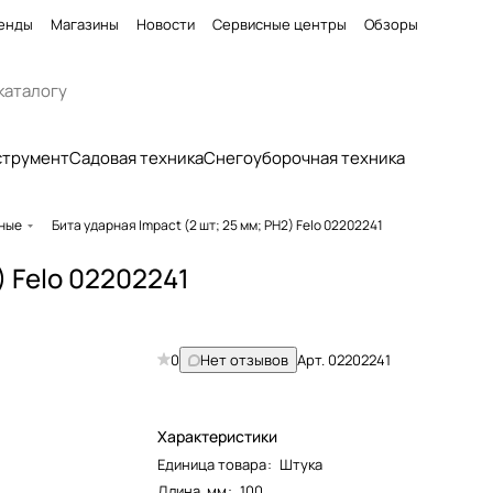
енды
Магазины
Новости
Сервисные центры
Обзоры
струмент
Садовая техника
Снегоуборочная техника
рные
Бита ударная Impact (2 шт; 25 мм; PH2) Felo 02202241
) Felo 02202241
0
Нет отзывов
Арт.
02202241
Характеристики
Единица товара
:
Штука
Длина, мм
:
100