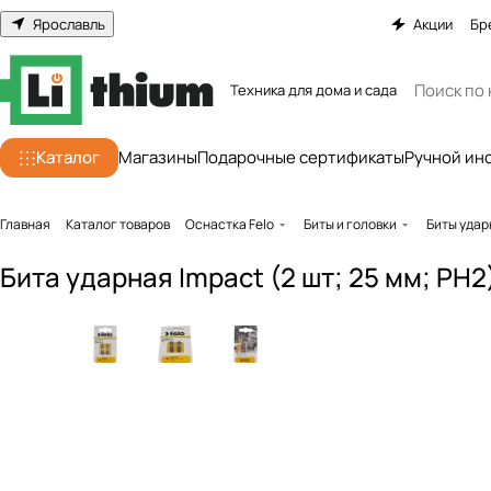
Ярославль
Акции
Бр
Техника для дома и сада
Каталог
Магазины
Подарочные сертификаты
Ручной ин
Главная
Каталог товаров
Оснастка Felo
Биты и головки
Биты уда
Бита ударная Impact (2 шт; 25 мм; PH2