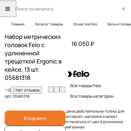
Главная
Каталог товаров
Оснастка Felo
Биты и головк
Набор метрических
16 050 ₽
головок Felo с
удлиненной
трещоткой Ergonic в
кейсе, 13 шт.
05681318
Все товары Felo
0
Нет отзывов
Все товары категории
Арт.
05681318
Цена действительна только для
интернет-магазина и может
В корзину
отличаться от цен в розничных
магазинах